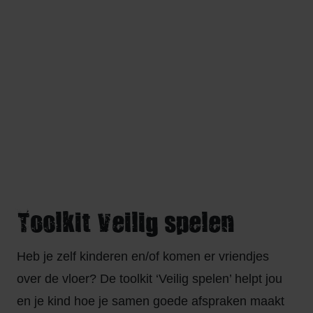
waar gewerkt wordt, waar gereedschappen staan en
grote voertuigen rijden. Dat brengt risico’s met zich
mee. Niet alleen voor je eigen kinderen, maar ook
voor kinderen die bij je op bezoek komen. Daarom
ontwikkelden we twee toolkits die je helpen om jouw
boerderij veiliger te maken.
Toolkit Veilig spelen
Heb je zelf kinderen en/of komen er vriendjes
over de vloer? De toolkit ‘Veilig spelen’ helpt jou
en je kind hoe je samen goede afspraken maakt