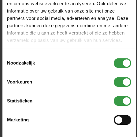
Veilig omgaan met melkvee en stieren
en om ons websiteverkeer te analyseren. Ook delen we
informatie over uw gebruik van onze site met onze
Mestgassen
partners voor social media, adverteren en analyse. Deze
Valgevaar van vlieringen, hooizolders, terrassen
partners kunnen deze gegevens combineren met andere
en mestputten
informatie die u aan ze heeft verstrekt of die ze hebben
verzameld op basis van uw gebruik van hun services.
Wil je een veiligheidsscan doen voor jouw bedrijf of
leren van ongevallen? Kijk op
veiligop1.nl
Toestemmingsselectie
Noodzakelijk
Voorkeuren
Bron:
Stigas
Statistieken
Marketing