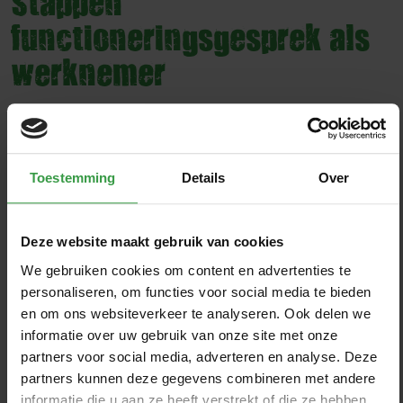
Stappen
functioneringsgesprek als
werknemer
Stap 1 Kies je rol
Toestemming
Details
Over
Stap 2 Voorbereiding
Deze website maakt gebruik van cookies
We gebruiken cookies om content en advertenties te
personaliseren, om functies voor social media te bieden
Stap 3 Het gesprek voeren
en om ons websiteverkeer te analyseren. Ook delen we
informatie over uw gebruik van onze site met onze
partners voor social media, adverteren en analyse. Deze
partners kunnen deze gegevens combineren met andere
Stap 4 Volgende stappen
informatie die u aan ze heeft verstrekt of die ze hebben