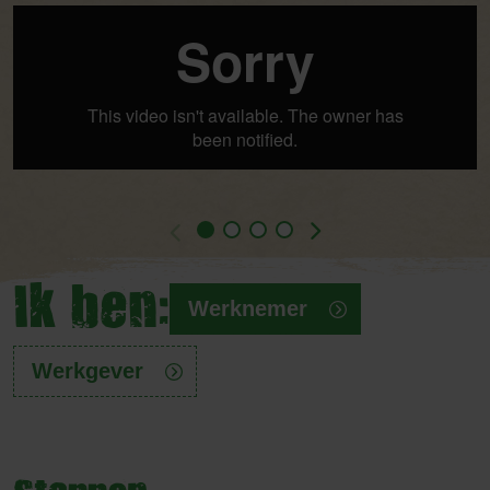
Ik ben:
Werknemer
Werkgever