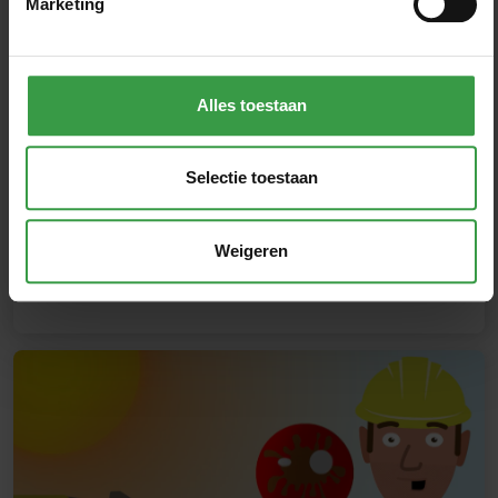
Marketing
32-jarige oldtimer Ford 8730 is
Trekker van het Jaar 2025
Alles toestaan
Uit twaalf maandwinnaars is de karakteristieke Ford
Selectie toestaan
8730 van Karlo Coster uitgekozen tot Trekker van het
Jaar 2025. De Ford is inmiddels ruim vier jaar...
Weigeren
Lees verder