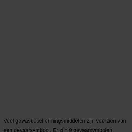
betekenen?
Verkeerd gebruik van gevaarlijke stoffen kan leiden
tot ernstige ongevallen en of gezondheidsschade.
Lees daarom altijd goed de etiketten op de
verpakking. Zodat je weet wat de gevaarsymbolen
betekenen en dat je het product volgens de
aangegeven informatie gebruikt.
Veel gewasbeschermingsmiddelen zijn voorzien van
een gevaarsymbool. Er zijn 9 gevaarsymbolen.