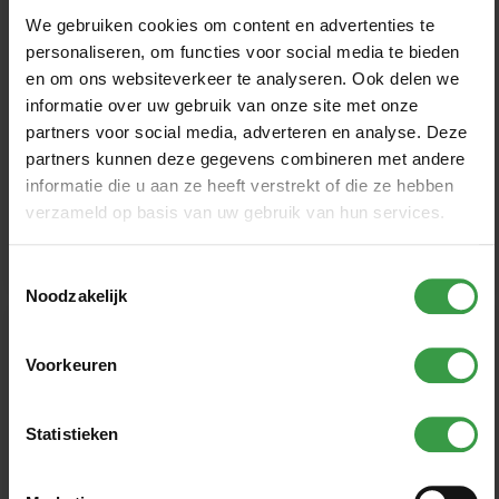
We gebruiken cookies om content en advertenties te
personaliseren, om functies voor social media te bieden
Toolbox: Stress voorkomen
en om ons websiteverkeer te analyseren. Ook delen we
informatie over uw gebruik van onze site met onze
Spanning hoort bij het leven en bij het werk. Een beetje
partners voor social media, adverteren en analyse. Deze
spanning maakt je alert en helpt je om goed te
partners kunnen deze gegevens combineren met andere
informatie die u aan ze heeft verstrekt of die ze hebben
presteren. Maar als spanning...
verzameld op basis van uw gebruik van hun services.
Lees verder
Toestemmingsselectie
Noodzakelijk
Voorkeuren
Statistieken