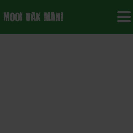
Weet jij altijd
wat
gevaarsymbolen