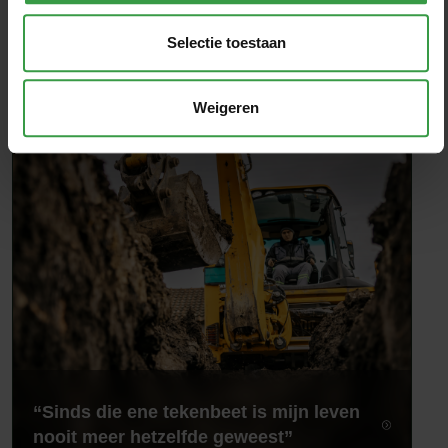
Ook interessant
Selectie toestaan
Gezondheid / Veiligheid
Weigeren
“Sinds die ene tekenbeet is mijn leven
nooit meer hetzelfde geweest”