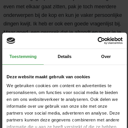
even met elkaar gaat zitten, pak je toch meerdere
onderwerpen bij de kop en kun je vaker persoonlijke
dingen kwijt. Ik heb er ook een goede vragenlijst bij.
Maar goed, een gesprek dat je afrondt en waar je je
handtekening onder zet, zo werkt het hier niet. We
doen het dus op informele basis, gedurende het hele
Toestemming
Details
Over
jaar door.”
“Je moet zorgen dat je overal wat van
af weet”
In een klein bedrijf moet je overal iets van
weten, en dit ook weer doorgeven. Annemieke:
Deze website maakt gebruik van cookies
“Jazeker, wat je weet, geef je door. Als ondernemer
We gebruiken cookies om content en advertenties te
moet je altijd je voelsprieten uit hebben staan.
personaliseren, om functies voor social media te bieden
en om ons websiteverkeer te analyseren. Ook delen we
Daarom nemen we de nieuwsbrieven van Cumela
informatie over uw gebruik van onze site met onze
door, volgen hun webinars, bezoeken de
partners voor social media, adverteren en analyse. Deze
s
tudieavonden en ga ik naar de vrouwendagen van
partners kunnen deze gegevens combineren met andere
Cumela. Ook lezen we onder meer de tijdschriften
informatie die u aan ze heeft verstrekt of die ze hebben