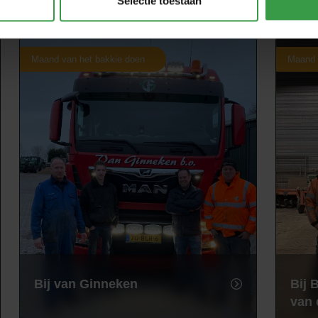
Selectie toestaan
Maand van het bakkie doen
Maand 
Bij van Ginneken
Bij 
van 