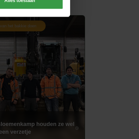
Alles toestaan
van het bakkie doen
Bloemenkamp houden ze wel
een verzetje