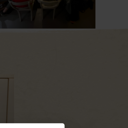
Hoe werk jij aan je gezondheid?
Antwoord:
“Ik doe fitness voor mijn rug. En tijde
ik PBM’s zoals oorkappen en handschoenen. Daar
in.”