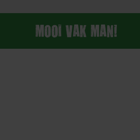
Voet aan de g
Pinxteren