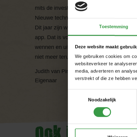
mits de investeringen die hiermee gepaar
Nieuwe technieken zijn zeker interessant
Toestemming
Dit jaar zijn we bijvoorbeeld begonnen me
app. Dat is voor ons echt een vooruitgan
wennen en uitvogelen is iedereen eraan 
Deze website maakt gebruik
niet meer terug naar de oude manier.”
We gebruiken cookies om cont
websiteverkeer te analyseren
Judith van Pinxteren
media, adverteren en analys
verstrekt of die ze hebben v
Eigenaar
Toestemmingsselectie
Noodzakelijk
Ook interessa