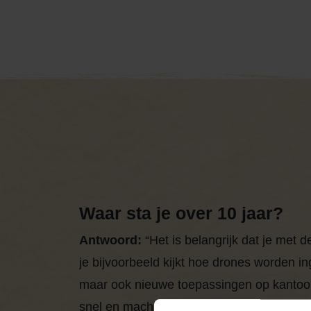
Waar sta je over 10 jaar?
Antwoord:
“Het is belangrijk dat je met 
je bijvoorbeeld kijkt hoe drones worden i
maar ook nieuwe toepassingen op kantoor
snel en machines gaan daarin mee. Je kunt