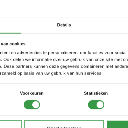
d gaan zich ook lonen.
 en zorgen voor uitdagingen.
Details
t een digitale werkbonnen-
g. Na een periode van
gewend en willen we zeker
 van cookies
ent en advertenties te personaliseren, om functies voor social
. Ook delen we informatie over uw gebruik van onze site met on
e. Deze partners kunnen deze gegevens combineren met andere i
erzameld op basis van uw gebruik van hun services.
Voorkeuren
Statistieken
nt