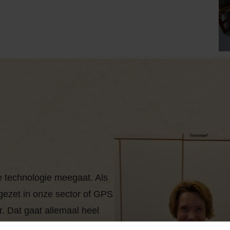
de technologie meegaat. Als
ngezet in onze sector of GPS
. Dat gaat allemaal heel
 hierin niet achterblijven,