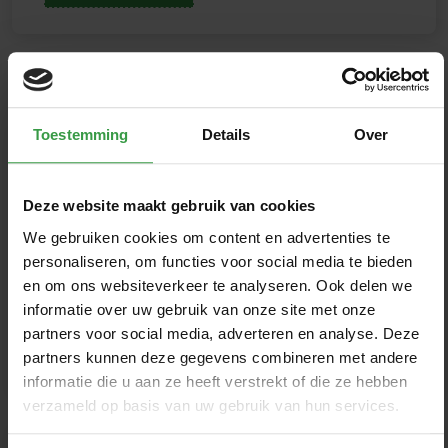
WAT JE WEET, GEEF JE
Mooi Werk
Toestemming
Details
Over
DOOR
12 januari 2021
Deze website maakt gebruik van cookies
Gert en Annemieke Hartemink van
We gebruiken cookies om content en advertenties te
Loonbedrijf Hartemink in Sinderen hebben
personaliseren, om functies voor social media te bieden
en om ons websiteverkeer te analyseren. Ook delen we
altijd het belang van goede...
informatie over uw gebruik van onze site met onze
partners voor social media, adverteren en analyse. Deze
Lees verder
partners kunnen deze gegevens combineren met andere
informatie die u aan ze heeft verstrekt of die ze hebben
verzameld op basis van uw gebruik van hun services.