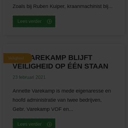
Zoals bij Ruben Kuiper, kraanmachinist bij...
Lees verder
BIJ VAREKAMP BLIJFT
Veiligheid
VEILIGHEID OP ÉÉN STAAN
23 februari 2021
Annette Varekamp is mede eigenaresse en
hoofd administratie van twee bedrijven,
Gebr. Varekamp VOF en...
Lees verder