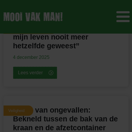
“Sinds die ene tekenbeet is
Gezondheid / Veiligheid
mijn leven nooit meer
hetzelfde geweest”
4 december 2025
Lees verder
Leren van ongevallen:
Veiligheid
Bekneld tussen de bak van de
kraan en de afzetcontainer