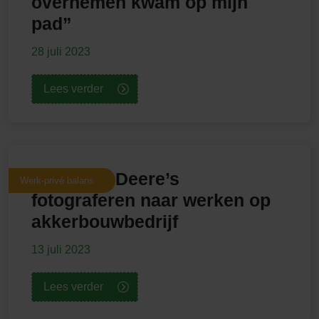
overnemen kwam op mijn
pad”
28 juli 2023
Lees verder
Van John Deere’s
Werk-privé balans
fotograferen naar werken op
akkerbouwbedrijf
13 juli 2023
Lees verder