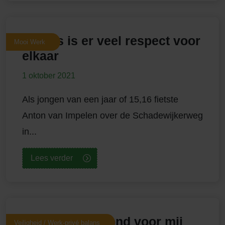
Bij ons is er veel respect voor
Mooi Werk
elkaar
1 oktober 2021
Als jongen van een jaar of 15,16 fietste
Anton van Impelen over de Schadewijkerweg
in...
Lees verder
Werkplezier stond voor mij
Veiligheid / Werk-privé balans