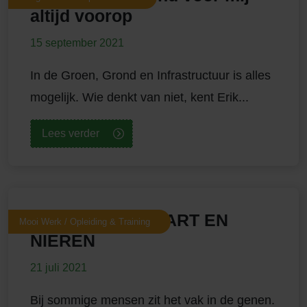
altijd voorop
15 september 2021
In de Groen, Grond en Infrastructuur is alles
mogelijk. Wie denkt van niet, kent Erik...
Lees verder
MACHINIST IN HART EN
Mooi Werk / Opleiding & Training
NIEREN
21 juli 2021
Bij sommige mensen zit het vak in de genen.