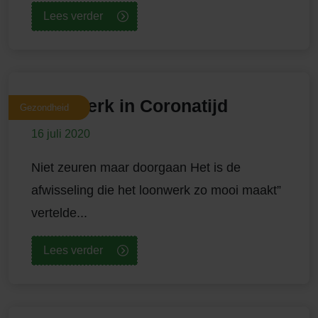
Lees verder
Loonwerk in Coronatijd
Gezondheid
16 juli 2020
Niet zeuren maar doorgaan Het is de
afwisseling die het loonwerk zo mooi maakt”
vertelde...
Lees verder